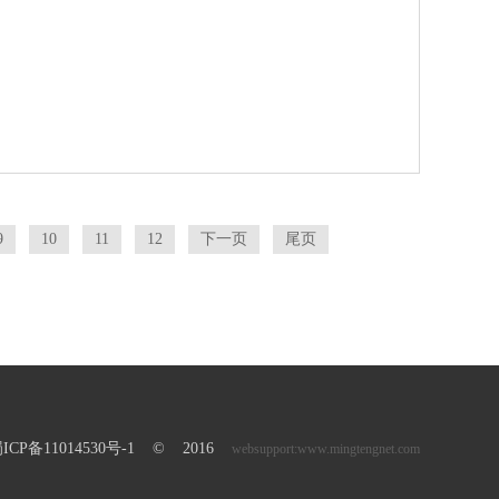
9
10
11
12
下一页
尾页
ICP备11014530号-1
© 2016
websupport:
www.mingtengnet.com