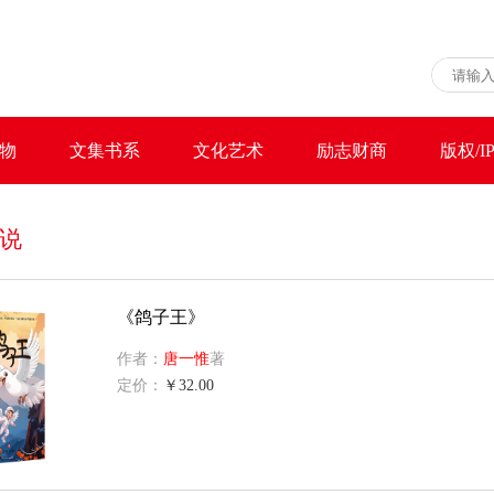
物
文集书系
文化艺术
励志财商
版权/I
说
《鸽子王》
作者：
唐一惟
著
定价：
￥32.00