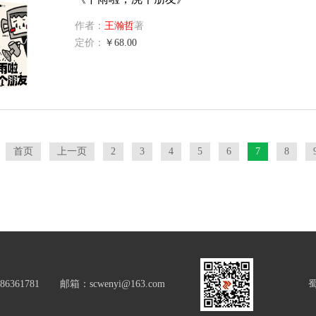
作者：
王瀚哲
著
定价：
￥68.00
首页
上一页
2
3
4
5
6
7
8
781 邮箱：scwenyi@163.com
蜀