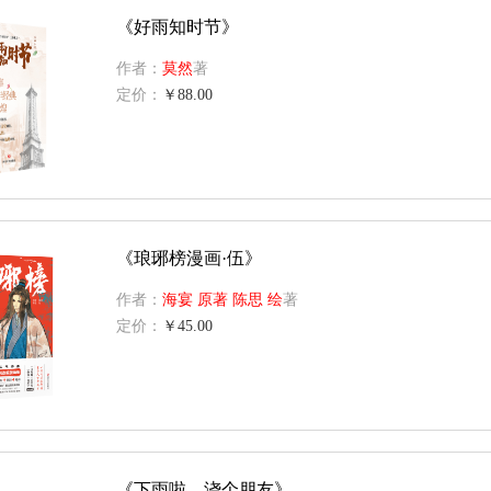
《好雨知时节》
作者：
莫然
著
定价：
￥88.00
《琅琊榜漫画·伍》
作者：
海宴 原著 陈思 绘
著
定价：
￥45.00
《下雨啦，浇个朋友》