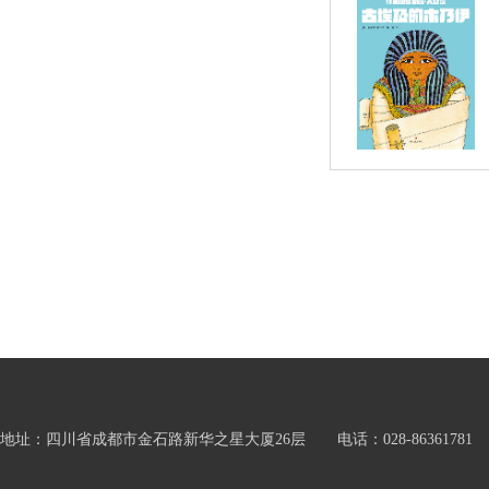
地址：四川省成都市金石路新华之星大厦26层 电话：028-86361781 邮箱：