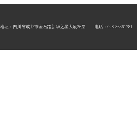
地址：四川省成都市金石路新华之星大厦26层 电话：028-86361781 邮箱：