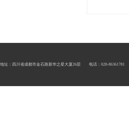
地址：四川省成都市金石路新华之星大厦26层 电话：028-86361781 邮箱：